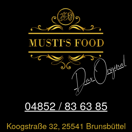
Skip
to
content
Das Original
04852 / 83 63 85
Koogstraße 32,
25541 Brunsbüttel